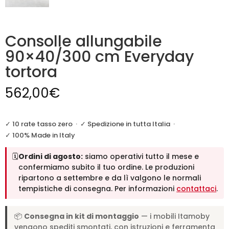
Consolle allungabile
90×40/300 cm Everyday
tortora
562,00
€
✓ 10 rate tasso zero
·
✓ Spedizione in tutta Italia
·
✓ 100% Made in Italy
🗓️
Ordini di agosto:
siamo operativi tutto il mese e
confermiamo subito il tuo ordine. Le produzioni
ripartono a settembre e da lì valgono le normali
tempistiche di consegna. Per informazioni
contattaci
.
📦
Consegna in kit di montaggio
— i mobili Itamoby
vengono spediti smontati, con istruzioni e ferramenta