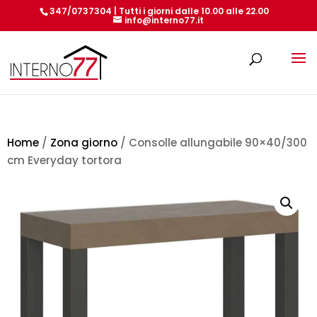
347/0737304 | Tutti i giorni dalle 10.00 alle 22.00
info@interno77.it
Products
search
Home
/
Zona giorno
/ Consolle allungabile 90×40/300
cm Everyday tortora