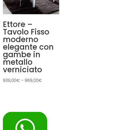
Ettore –
Tavolo Fisso
moderno
elegante con
gambe in
metallo
verniciato
Fascia
939,00
€
-
969,00
€
di
prezzo:
da
939,00€
a
969,00€