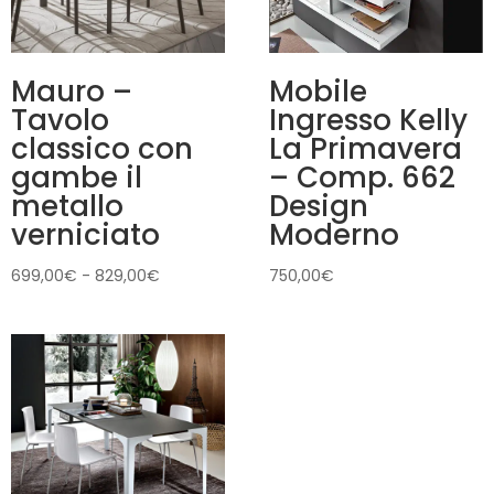
Mauro –
Mobile
Tavolo
Ingresso Kelly
classico con
La Primavera
gambe il
– Comp. 662
metallo
Design
verniciato
Moderno
Fascia
699,00
€
-
829,00
€
750,00
€
di
prezzo:
da
699,00€
a
829,00€