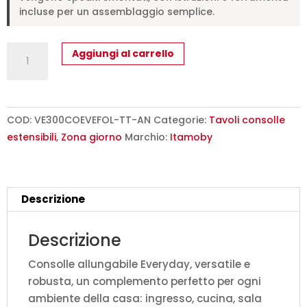
incluse per un assemblaggio semplice.
Consolle
Aggiungi al carrello
allungabile
90x40/300
cm
Everyday
COD:
VE300COEVEFOL-TT-AN
Categorie:
Tavoli consolle
tortora
estensibili
,
Zona giorno
Marchio:
Itamoby
quantità
Descrizione
Descrizione
Consolle allungabile Everyday, versatile e
robusta, un complemento perfetto per ogni
ambiente della casa: ingresso, cucina, sala