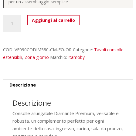
per un assemblaggio semplice.
Consolle
Aggiungi al carrello
allungabile
90x40/300
cm
Diamante
COD:
VE090CODIM580-CM-FO-OR
Categorie:
Tavoli consolle
Premium
estensibili
,
Zona giorno
Marchio:
Itamoby
cemento
quantità
Descrizione
Descrizione
Consolle allungabile Diamante Premium, versatile e
robusta, un complemento perfetto per ogni
ambiente della casa: ingresso, cucina, sala da pranzo,
soggiorno o corridoio.