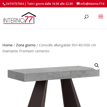
347/0737304 | Tutti i giorni dalle 10.00 alle 22.00
info@interno77.it
roducts
earch
Home
/
Zona giorno
/ Consolle allungabile 90×40/300 cm
Diamante Premium cemento