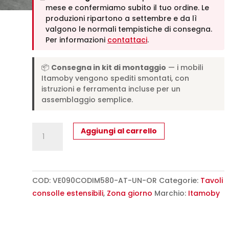
mese e confermiamo subito il tuo ordine. Le
produzioni ripartono a settembre e da lì
valgono le normali tempistiche di consegna.
Per informazioni
contattaci
.
📦
Consegna in kit di montaggio
— i mobili
Itamoby vengono spediti smontati, con
istruzioni e ferramenta incluse per un
assemblaggio semplice.
Consolle
Aggiungi al carrello
allungabile
90x40/290
cm
Diamante
COD:
VE090CODIM580-AT-UN-OR
Categorie:
Tavoli
abete
consolle estensibili
,
Zona giorno
Marchio:
Itamoby
tinto
quantità