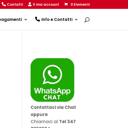
Contatti
Il mio account
0 Elementi
 pagamenti
Info e Contatti
Contattaci via Chat
oppure
Chiamaci al
Tel 347