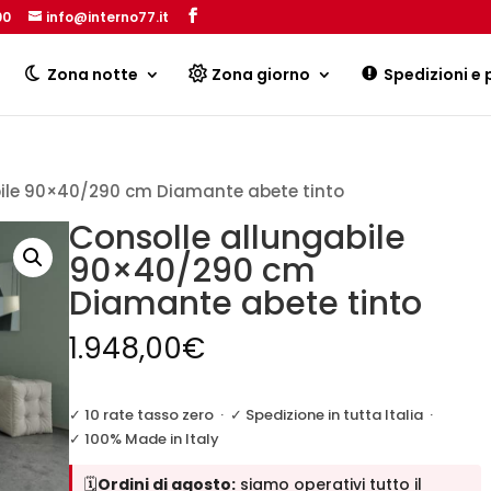
00
info@interno77.it
Products
search
Zona notte
Zona giorno
Spedizioni e
bile 90×40/290 cm Diamante abete tinto
Consolle allungabile
90×40/290 cm
Diamante abete tinto
1.948,00
€
✓ 10 rate tasso zero
·
✓ Spedizione in tutta Italia
·
✓ 100% Made in Italy
🗓️
Ordini di agosto:
siamo operativi tutto il