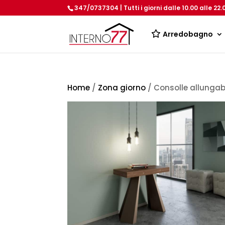
347/0737304 | Tutti i giorni dalle 10.00 alle 22.
Arredobagno
Home
/
Zona giorno
/ Consolle allunga