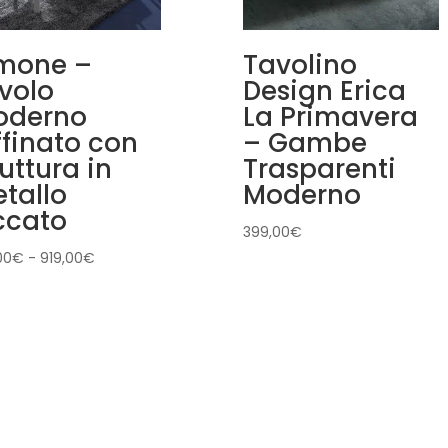
mone –
Tavolino
volo
Design Erica
derno
La Primavera
ffinato con
– Gambe
ruttura in
Trasparenti
tallo
Moderno
ccato
399,00
€
Fascia
00
€
-
919,00
€
di
prezzo:
da
859,00€
a
919,00€