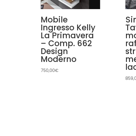
Mobile
Si
Ingresso Kelly
Ta
La Primavera
mo
– Comp. 662
ra
Design
st
Moderno
me
la
750,00
€
859,