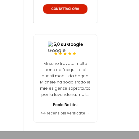
5,0 su Google
★★★★★
Mi sono trovata molto
bene nell'acquisto di
questi mobili da bagno.
Michele ha soddisfatto le
mie esigenze soprattutto
per la lavanderia, molto
funzionale. Ottimo
Paola Bettini
equilibrio tra qualità e
prezzo.
44 recensioni verificate →