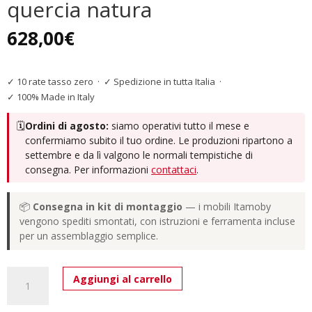
quercia natura
628,00
€
✓ 10 rate tasso zero
·
✓ Spedizione in tutta Italia
·
✓ 100% Made in Italy
🗓️
Ordini di agosto:
siamo operativi tutto il mese e
confermiamo subito il tuo ordine. Le produzioni ripartono a
settembre e da lì valgono le normali tempistiche di
consegna. Per informazioni
contattaci
.
📦
Consegna in kit di montaggio
— i mobili Itamoby
vengono spediti smontati, con istruzioni e ferramenta incluse
per un assemblaggio semplice.
Consolle
Aggiungi al carrello
allungabile
90x40/196