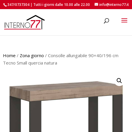
347/0737304 | Tutti i giorni dalle 10.00 alle 22.00
info@interno77.it
roducts
earch
Home
/
Zona giorno
/ Consolle allungabile 90×40/196 cm
Tecno Small quercia natura