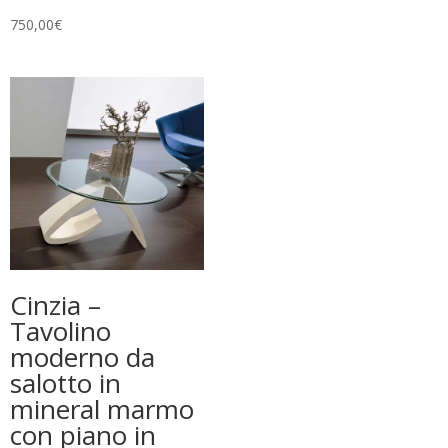
prezzo:
750,00
€
da
789,00€
a
1.269,00€
Cinzia –
Tavolino
moderno da
salotto in
mineral marmo
con piano in