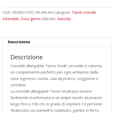
cm
Tecno
COD:
VE090COTEC196-RN-AN
Categorie:
Tavoli consolle
Small
estensibili
,
Zona giorno
Marchio:
Itamoby
quercia
natura
quantità
Descrizione
Descrizione
Consolle allungabile Tecno Small, versatile e robusta,
un complemento perfetto per ogni ambiente della
casa: ingresso, cucina, sala da pranzo, soggiorno o
corridoio.
La consolle allungabile Tecno Small può essere
facilmente trasformata in un ampio tavolo da pranzo
lungo fino a 196 cm, in grado di ospitare 10 persone.
Realizzata con pannelli in nobilitato, gambe in ferro.