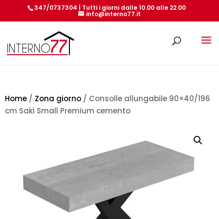
347/0737304 | Tutti i giorni dalle 10.00 alle 22.00
info@interno77.it
Products
search
Home
/
Zona giorno
/ Consolle allungabile 90×40/196
cm Saki Small Premium cemento