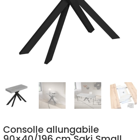
Consolle allungabile
90×40/196 cm Saki Small