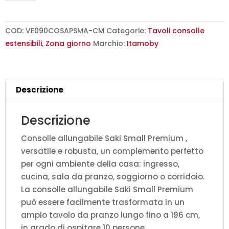
90x40/196
cm
Saki
COD:
VE090COSAPSMA-CM
Categorie:
Tavoli consolle
Small
estensibili
,
Zona giorno
Marchio:
Itamoby
Premium
cemento
quantità
Descrizione
Descrizione
Consolle allungabile Saki Small Premium ,
versatile e robusta, un complemento perfetto
per ogni ambiente della casa: ingresso,
cucina, sala da pranzo, soggiorno o corridoio.
La consolle allungabile Saki Small Premium
può essere facilmente trasformata in un
ampio tavolo da pranzo lungo fino a 196 cm,
in grado di ospitare 10 persone.