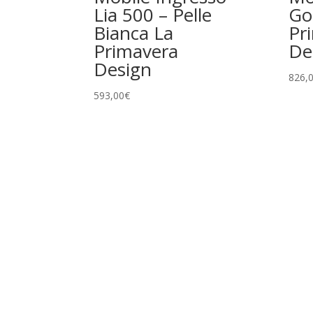
Lia 500 – Pelle
Go
Bianca La
Pr
Primavera
De
Design
826,
593,00
€