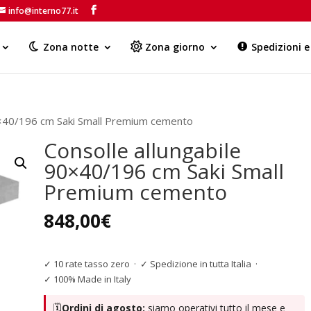
info@interno77.it
Products
search
Zona notte
Zona giorno
Spedizioni 
90×40/196 cm Saki Small Premium cemento
Consolle allungabile
90×40/196 cm Saki Small
Premium cemento
848,00
€
✓ 10 rate tasso zero
·
✓ Spedizione in tutta Italia
·
✓ 100% Made in Italy
🗓️
Ordini di agosto:
siamo operativi tutto il mese e