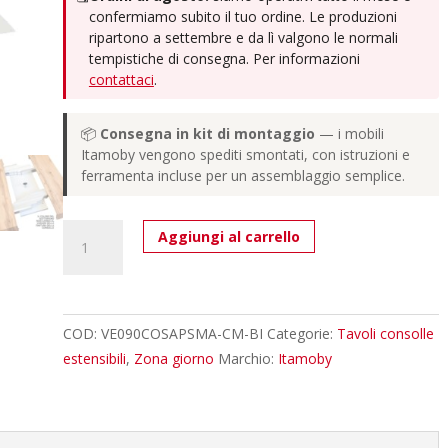
confermiamo subito il tuo ordine. Le produzioni
ripartono a settembre e da lì valgono le normali
tempistiche di consegna. Per informazioni
contattaci
.
📦
Consegna in kit di montaggio
— i mobili
Itamoby vengono spediti smontati, con istruzioni e
ferramenta incluse per un assemblaggio semplice.
Consolle
Aggiungi al carrello
allungabile
90x40/196
cm
Saki
COD:
VE090COSAPSMA-CM-BI
Categorie:
Tavoli consolle
Small
estensibili
,
Zona giorno
Marchio:
Itamoby
Premium
cemento
quantità