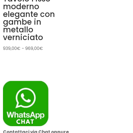
moderno
elegante con
gambe in
metallo
verniciato
Fascia
939,00
€
-
969,00
€
di
prezzo:
da
939,00€
a
969,00€
Contattaci via Chat oppure