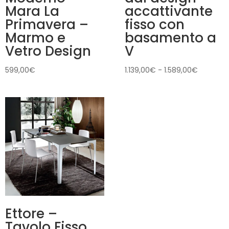
Mara La
accattivante
Primavera –
fisso con
Marmo e
basamento a
Vetro Design
V
Fascia
599,00
€
1.139,00
€
-
1.589,00
€
di
prezzo:
da
1.139,00€
a
1.589,00
Ettore –
Tavolo Fisso