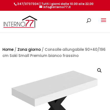
347/0737304 | Tutti i giorni dalle 10.00 alle 22.00
info@interno77.it
Products
search
Home
/
Zona giorno
/ Consolle allungabile 90×40/196
cm Saki Small Premium bianco frassino