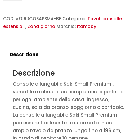
90x40/196
cm
Saki
COD:
VE090COSAPSMA-BF
Categorie:
Tavoli consolle
Small
estensibili
,
Zona giorno
Marchio:
Itamoby
Premium
bianco
frassino
Descrizione
quantità
Descrizione
Consolle allungabile Saki Small Premium ,
versatile e robusta, un complemento perfetto
per ogni ambiente della casa: ingresso,
cucina, sala da pranzo, soggiorno o corridoio.
La consolle allungabile Saki Small Premium
può essere facilmente trasformata in un
ampio tavolo da pranzo lungo fino a 196 cm,
in grado di ospitare 10 persone.