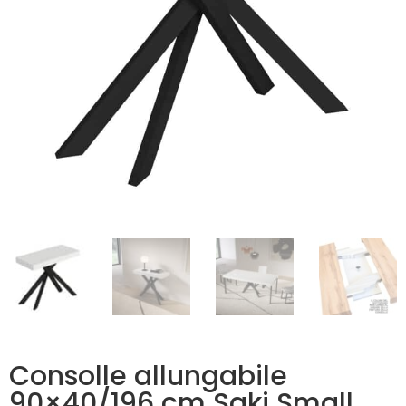
Consolle allungabile
90×40/196 cm Saki Small