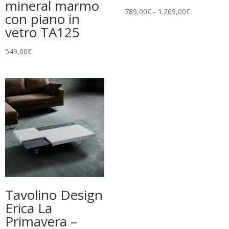
mineral marmo
Fascia
789,00
€
-
1.269,00
€
con piano in
di
vetro TA125
prezzo:
da
549,00
€
789,00€
a
1.269,00€
Tavolino Design
Erica La
Primavera –