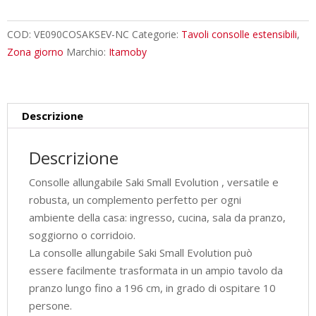
cm
Saki
COD:
VE090COSAKSEV-NC
Categorie:
Tavoli consolle estensibili
,
Small
Zona giorno
Marchio:
Itamoby
Evolution
noce
quantità
Descrizione
Descrizione
Consolle allungabile Saki Small Evolution , versatile e
robusta, un complemento perfetto per ogni
ambiente della casa: ingresso, cucina, sala da pranzo,
soggiorno o corridoio.
La consolle allungabile Saki Small Evolution può
essere facilmente trasformata in un ampio tavolo da
pranzo lungo fino a 196 cm, in grado di ospitare 10
persone.