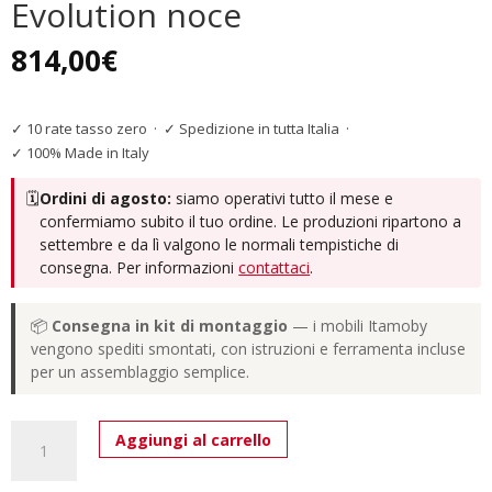
Evolution noce
814,00
€
✓ 10 rate tasso zero
·
✓ Spedizione in tutta Italia
·
✓ 100% Made in Italy
🗓️
Ordini di agosto:
siamo operativi tutto il mese e
confermiamo subito il tuo ordine. Le produzioni ripartono a
settembre e da lì valgono le normali tempistiche di
consegna. Per informazioni
contattaci
.
📦
Consegna in kit di montaggio
— i mobili Itamoby
vengono spediti smontati, con istruzioni e ferramenta incluse
per un assemblaggio semplice.
Consolle
Aggiungi al carrello
allungabile
90x40/196