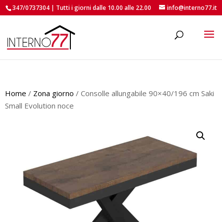
347/0737304 | Tutti i giorni dalle 10.00 alle 22.00
info@interno77.it
roducts
earch
Home
/
Zona giorno
/ Consolle allungabile 90×40/196 cm Saki
Small Evolution noce