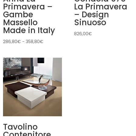
Primavera –
La Primavera
Gambe
– Design
Massello
Sinuoso
Made in Italy
826,00
€
Fascia
286,80
€
-
358,80
€
di
prezzo:
da
286,80€
a
358,80€
Tavolino
Contenitore