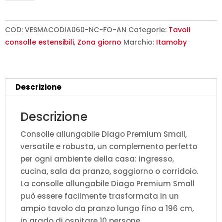
90x40/196
cm
Diago
COD:
VESMACODIA060-NC-FO-AN
Categorie:
Tavoli
Small
consolle estensibili
,
Zona giorno
Marchio:
Itamoby
Premium
noce
quantità
Descrizione
Descrizione
Consolle allungabile Diago Premium Small,
versatile e robusta, un complemento perfetto
per ogni ambiente della casa: ingresso,
cucina, sala da pranzo, soggiorno o corridoio.
La consolle allungabile Diago Premium Small
può essere facilmente trasformata in un
ampio tavolo da pranzo lungo fino a 196 cm,
in grado di ospitare 10 persone.