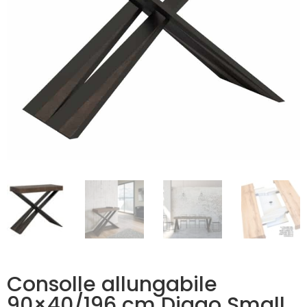
Consolle allungabile
90×40/196 cm Diago Small