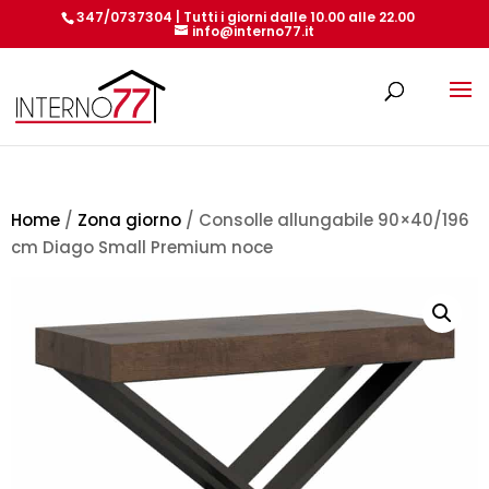
347/0737304 | Tutti i giorni dalle 10.00 alle 22.00
info@interno77.it
Products
search
Home
/
Zona giorno
/ Consolle allungabile 90×40/196
cm Diago Small Premium noce