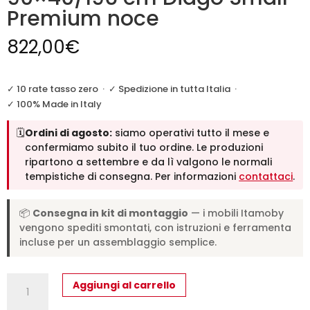
Premium noce
822,00
€
✓ 10 rate tasso zero
·
✓ Spedizione in tutta Italia
·
✓ 100% Made in Italy
🗓️
Ordini di agosto:
siamo operativi tutto il mese e
confermiamo subito il tuo ordine. Le produzioni
ripartono a settembre e da lì valgono le normali
tempistiche di consegna. Per informazioni
contattaci
.
📦
Consegna in kit di montaggio
— i mobili Itamoby
vengono spediti smontati, con istruzioni e ferramenta
incluse per un assemblaggio semplice.
Consolle
Aggiungi al carrello
allungabile