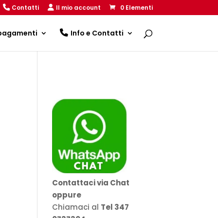
Contatti
Il mio account
0 Elementi
 pagamenti
Info e Contatti
Contattaci via Chat
oppure
Chiamaci al
Tel 347