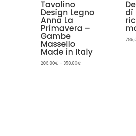
Tavolino
De
Design Legno
di
Anna La
ri
Primavera –
mo
Gambe
789,
Massello
Made in Italy
Fascia
286,80
€
-
358,80
€
di
prezzo:
da
286,80€
a
358,80€