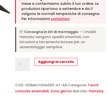
mese e confermiamo subito il tuo ordine. Le
produzioni ripartono a settembre e da lì
valgono le normali tempistiche di consegna.
Per informazioni
contattaci
.
📦
Consegna in kit di montaggio
— i mobili
Itamoby vengono spediti smontati, con
istruzioni e ferramenta incluse per un
assemblaggio semplice.
Consolle
Aggiungi al carrello
allungabile
90x40/190
cm
Diago
COD:
VESMACODIA060-AT-AN
Categorie:
Tavoli
Small
consolle estensibili
,
Zona giorno
Marchio:
Itamoby
abete
tinto