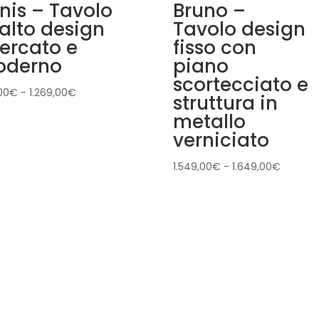
nis – Tavolo
Bruno –
 alto design
Tavolo design
cercato e
fisso con
derno
piano
scortecciato e
Fascia
00
€
-
1.269,00
€
struttura in
di
metallo
prezzo:
verniciato
da
789,00€
Fascia
1.549,00
€
-
1.649,00
€
a
di
1.269,00€
prezzo:
da
1.549,0
a
1.649,0