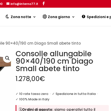
00
info@interno77.it
Products
search
Zona notte
Zona giorno
Spedizioni e
ile 90×40/190 cm Diago Small abete tinto
Consolle allungabile
90×40/190 cm Diago
Small abete tinto
1.278,00
€
✓ 10 rate tasso zero
·
✓ Spedizione in tutta Italia
·
✓ 100% Made in Italy
🗓️
Ordini di agosto:
siamo operativi tutto il