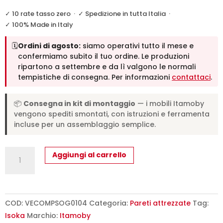
✓ 10 rate tasso zero
·
✓ Spedizione in tutta Italia
·
✓ 100% Made in Italy
🗓️
Ordini di agosto:
siamo operativi tutto il mese e
confermiamo subito il tuo ordine. Le produzioni
ripartono a settembre e da lì valgono le normali
tempistiche di consegna. Per informazioni
contattaci
.
📦
Consegna in kit di montaggio
— i mobili Itamoby
vengono spediti smontati, con istruzioni e ferramenta
incluse per un assemblaggio semplice.
Composizione
Aggiungi al carrello
parete
soggiorno
Isoka
A104
COD:
VECOMPSOG0104
Categoria:
Pareti attrezzate
Tag:
L.268
Isoka
Marchio:
Itamoby