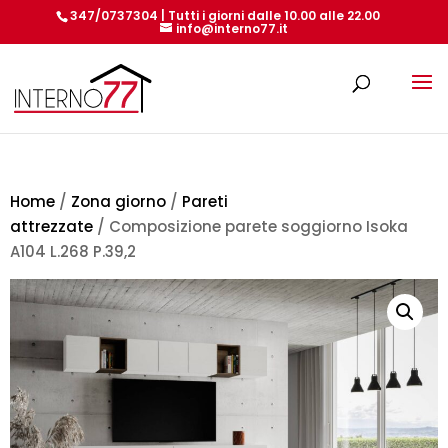
347/0737304 | Tutti i giorni dalle 10.00 alle 22.00
info@interno77.it
Products
search
Home
/
Zona giorno
/
Pareti
attrezzate
/ Composizione parete soggiorno Isoka
A104 L.268 P.39,2