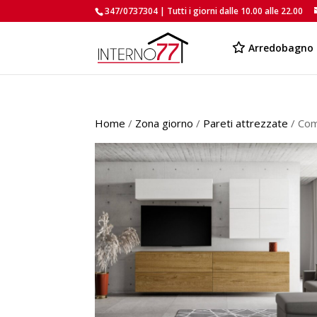
347/0737304 | Tutti i giorni dalle 10.00 alle 22.00
Arredobagno
Home
/
Zona giorno
/
Pareti attrezzate
/ Com