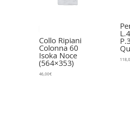
Pe
L.
Collo Ripiani
P.
Colonna 60
Qu
Isoka Noce
118,
(564×353)
46,00
€