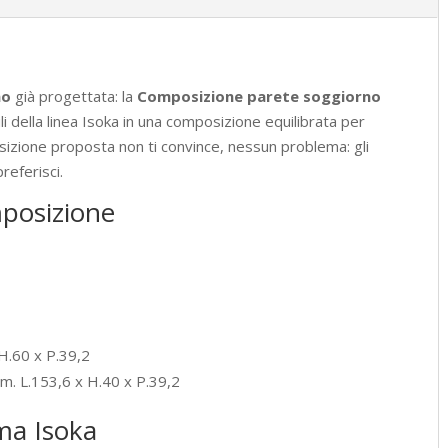
no
già progettata: la
Composizione parete soggiorno
 della linea Isoka in una composizione equilibrata per
osizione proposta non ti convince, nessun problema: gli
referisci.
posizione
 H.60 x P.39,2
 cm. L.153,6 x H.40 x P.39,2
ema Isoka