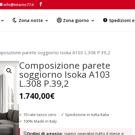
info@interno77.it
Products
search
Zona notte
Zona giorno
Spedizioni 
posizione parete soggiorno Isoka A103 L.308 P.39,2
Composizione parete
soggiorno Isoka A103
L.308 P.39,2
1.740,00
€
✓ 10 rate tasso zero
·
✓ Spedizione in tutta Italia
·
✓ 100% Made in Italy
🗓️
Ordini di agosto:
siamo operativi tutto il mese e