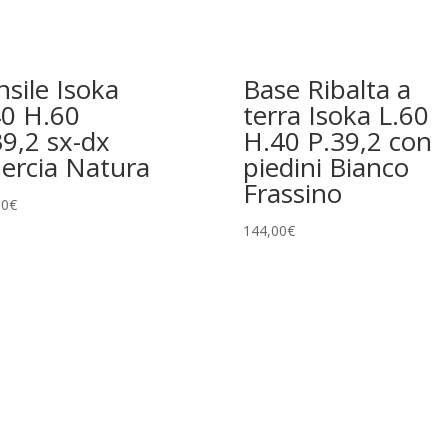
nsile Isoka
Base Ribalta a
40 H.60
terra Isoka L.60
39,2 sx-dx
H.40 P.39,2 con
ercia Natura
piedini Bianco
Frassino
00
€
144,00
€