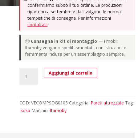
confermiamo subito il tuo ordine. Le produzioni
ripartono a settembre e da lì valgono le normali
tempistiche di consegna. Per informazioni
contattaci
.
📦
Consegna in kit di montaggio
— i mobili
Itamoby vengono spediti smontati, con istruzioni e
ferramenta incluse per un assemblaggio semplice.
Composizione
Aggiungi al carrello
parete
soggiorno
Isoka
A103
COD:
VECOMPSOG0103
Categoria:
Pareti attrezzate
Tag:
L.308
Isoka
Marchio:
Itamoby
P.39,2
quantità