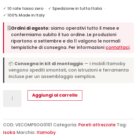
✓ 10 rate tasso zero
·
✓ Spedizione in tutta Italia
·
✓ 100% Made in Italy
🗓️
Ordini di agosto:
siamo operativi tutto il mese e
confermiamo subito il tuo ordine. Le produzioni
ripartono a settembre e da lì valgono le normali
tempistiche di consegna. Per informazioni
contattaci
.
📦
Consegna in kit di montaggio
— i mobili Itamoby
vengono spediti smontati, con istruzioni e ferramenta
incluse per un assemblaggio semplice.
Composizione
Aggiungi al carrello
parete
soggiorno
Isoka
A101
COD:
VECOMPSOG0101
Categoria:
Pareti attrezzate
Tag:
L.274
Isoka
Marchio:
Itamoby