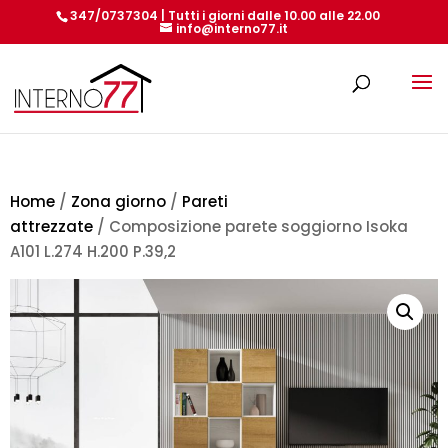
347/0737304 | Tutti i giorni dalle 10.00 alle 22.00
info@interno77.it
Products
search
Home
/
Zona giorno
/
Pareti
attrezzate
/ Composizione parete soggiorno Isoka
A101 L.274 H.200 P.39,2