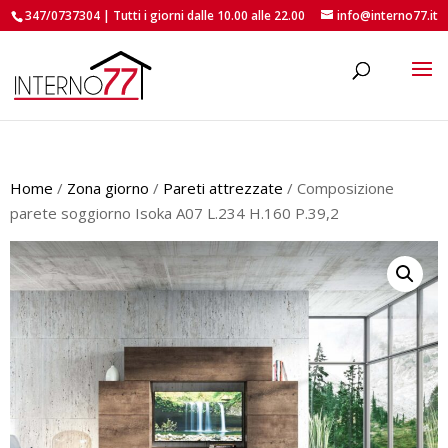
347/0737304 | Tutti i giorni dalle 10.00 alle 22.00
info@interno77.it
roducts
earch
Home
/
Zona giorno
/
Pareti attrezzate
/ Composizione
parete soggiorno Isoka A07 L.234 H.160 P.39,2