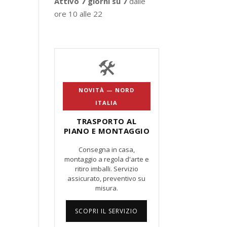
Attivo 7 giorni su 7
dalle
ore 10 alle 22
🛠️
NOVITÀ — NORD
ITALIA
TRASPORTO AL
PIANO E MONTAGGIO
Consegna in casa,
montaggio a regola d'arte e
ritiro imballi. Servizio
assicurato, preventivo su
misura.
SCOPRI IL SERVIZIO