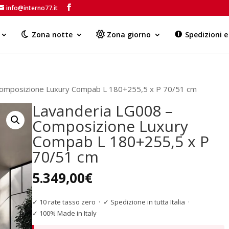
info@interno77.it
Products
search
Zona notte
Zona giorno
Spedizioni 
Composizione Luxury Compab L 180+255,5 x P 70/51 cm
Lavanderia LG008 –
Composizione Luxury
Compab L 180+255,5 x P
70/51 cm
5.349,00
€
✓ 10 rate tasso zero
·
✓ Spedizione in tutta Italia
·
✓ 100% Made in Italy