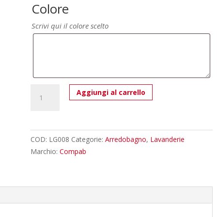
Colore
Scrivi qui il colore scelto
Lavanderia
Aggiungi al carrello
LG008
-
Composizione
Luxury
COD:
LG008
Categorie:
Arredobagno
,
Lavanderie
Compab
Marchio:
Compab
L
180+255,5
x
P
70/51