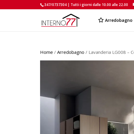
347/0737304 | Tutti i giorni dalle 10.00 alle 22.00
Arredobagno
Home
/
Arredobagno
/ Lavanderia LG008 – 