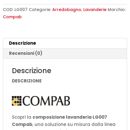
Composizione
Luxury
COD:
LG007
Categorie:
Arredobagno
,
Lavanderie
Marchio:
Compab
Compab
L
240,5+258,5
x
Descrizione
P
51/37/20,8
Recensioni (0)
cm
quantità
Descrizione
DESCRIZIONE
Scopri la
composizione lavanderia LG007
Compab
, una soluzione su misura dalla linea