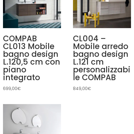
COMPAB
CL004 –
CL013 Mobile
Mobile arredo
bagno design
bagno design
L.120,5 cm con
L.121 cm
piano
personalizzabi
integrato
le COMPAB
699,00
€
849,00
€