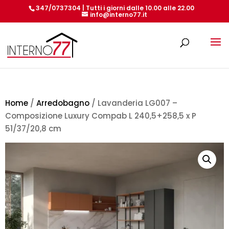
347/0737304 | Tutti i giorni dalle 10.00 alle 22.00
info@interno77.it
Products
search
Home
/
Arredobagno
/ Lavanderia LG007 –
Composizione Luxury Compab L 240,5+258,5 x P
51/37/20,8 cm