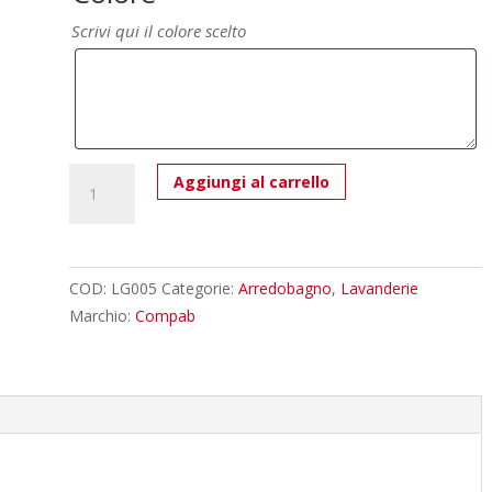
Scrivi qui il colore scelto
Lavanderia
Aggiungi al carrello
LG005
-
Composizione
Luxury
COD:
LG005
Categorie:
Arredobagno
,
Lavanderie
Compab
Marchio:
Compab
L
350
x
P
37/71
cm