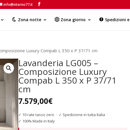
info@interno77.it
Products
search
Zona notte
Zona giorno
Spedizioni 
Composizione Luxury Compab L 350 x P 37/71 cm
Lavanderia LG005 –
Composizione Luxury
Compab L 350 x P 37/71
cm
7.579,00
€
✓ 10 rate tasso zero
·
✓ Spedizione in tutta Italia
·
✓ 100% Made in Italy