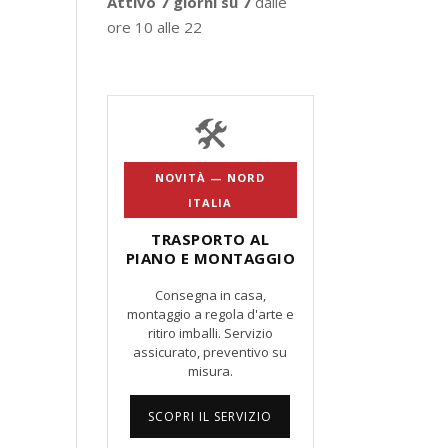
Attivo 7 giorni su 7
dalle
ore 10 alle 22
🛠️
NOVITÀ — NORD
ITALIA
TRASPORTO AL
PIANO E MONTAGGIO
Consegna in casa,
montaggio a regola d'arte e
ritiro imballi. Servizio
assicurato, preventivo su
misura.
SCOPRI IL SERVIZIO