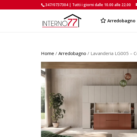
347/0737304 | Tutti i giorni dalle 10.00 alle 22.00
Arredobagno
Home
/
Arredobagno
/ Lavanderia LG005 – 