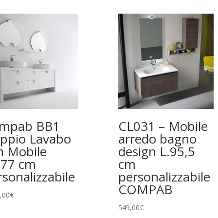
mpab BB1
CL031 – Mobile
ppio Lavabo
arredo bagno
n Mobile
design L.95,5
177 cm
cm
rsonalizzabile
personalizzabile
COMPAB
,00
€
549,00
€