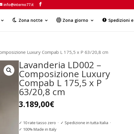
info@interno77.it
Products
search
Zona notte
Zona giorno
Spedizioni 
Composizione Luxury Compab L 175,5 x P 63/20,8 cm
Lavanderia LD002 –
Composizione Luxury
Compab L 175,5 x P
63/20,8 cm
3.189,00
€
✓ 10 rate tasso zero
·
✓ Spedizione in tutta Italia
·
✓ 100% Made in Italy