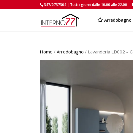
347/0737304 | Tutti i giorni dalle 10.00 alle 22.00
Arredobagno
Home
/
Arredobagno
/ Lavanderia LD002 – 