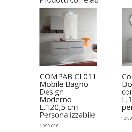
COMPAB CL011
Co
Mobile Bagno
Do
Design
co
Moderno
L.
L.120,5 cm
pe
Personalizzabile
1.999
1.090,00
€