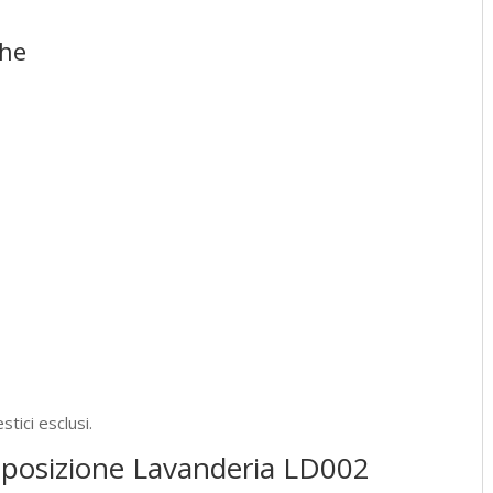
che
tici esclusi.
mposizione Lavanderia LD002