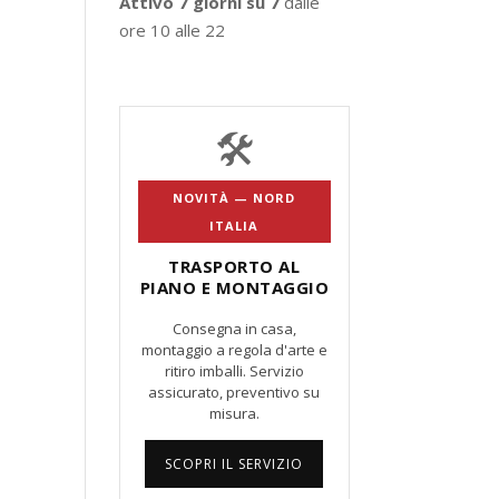
Attivo 7 giorni su 7
dalle
ore 10 alle 22
🛠️
NOVITÀ — NORD
ITALIA
TRASPORTO AL
PIANO E MONTAGGIO
Consegna in casa,
montaggio a regola d'arte e
ritiro imballi. Servizio
assicurato, preventivo su
misura.
SCOPRI IL SERVIZIO