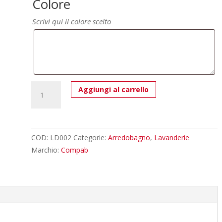
Colore
Scrivi qui il colore scelto
Lavanderia
Aggiungi al carrello
LD002
-
Composizione
Luxury
COD:
LD002
Categorie:
Arredobagno
,
Lavanderie
Compab
Marchio:
Compab
L
175,5
x
P
63/20,8