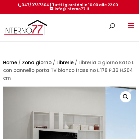
347/0737304 | Tutti i giorni dalle 10.00 alle 22.00
info@interno77.it
Products
search
Home
/
Zona giorno
/
Librerie
/ Libreria a giorno Kato L
con pannello porta TV bianco frassino L.178 P.36 H.204
cm