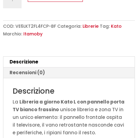
a
giorno
Kato
L
COD:
VE6LKT2FL4FCP-BF
Categoria:
Librerie
Tag:
Kato
con
Marchio:
Itamoby
pannello
porta
TV
Descrizione
bianco
frassino
Recensioni (0)
L.178
P.36
Descrizione
H.204
La
Libreria a giorno Kato L con pannello porta
cm
TV bianco frassino
unisce libreria e zona TV in
quantità
un unico elemento: il pannello frontale ospita
il televisore, il vano retrostante nasconde cavi
e periferiche, i ripiani fanno il resto.