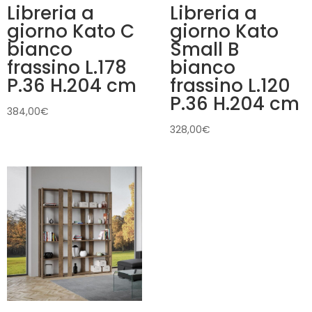
Libreria a
Libreria a
giorno Kato C
giorno Kato
bianco
Small B
frassino L.178
bianco
P.36 H.204 cm
frassino L.120
P.36 H.204 cm
384,00
€
328,00
€