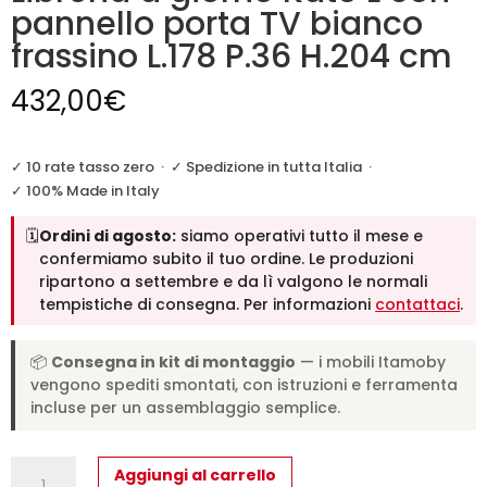
pannello porta TV bianco
frassino L.178 P.36 H.204 cm
432,00
€
✓ 10 rate tasso zero
·
✓ Spedizione in tutta Italia
·
✓ 100% Made in Italy
🗓️
Ordini di agosto:
siamo operativi tutto il mese e
confermiamo subito il tuo ordine. Le produzioni
ripartono a settembre e da lì valgono le normali
tempistiche di consegna. Per informazioni
contattaci
.
📦
Consegna in kit di montaggio
— i mobili Itamoby
vengono spediti smontati, con istruzioni e ferramenta
incluse per un assemblaggio semplice.
Libreria
Aggiungi al carrello