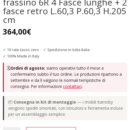
frassino 6R 4 Fasce lunghe + 2
fasce retro L.60,3 P.60,3 H.205
cm
364,00
€
✓ 10 rate tasso zero
·
✓ Spedizione in tutta Italia
·
✓ 100% Made in Italy
🗓️
Ordini di agosto:
siamo operativi tutto il mese e
confermiamo subito il tuo ordine. Le produzioni ripartono a
settembre e da lì valgono le normali tempistiche di
consegna. Per informazioni
contattaci
.
📦
Consegna in kit di montaggio
— i mobili Itamoby
vengono spediti smontati, con istruzioni e ferramenta incluse
per un assemblaggio semplice.