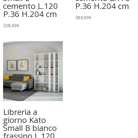
cemento L.120
P.36 H.204 cm
P.36 H.204 cm
384,00
€
328,00
€
Libreria a
giorno Kato
Small B bianco
frassino L.120