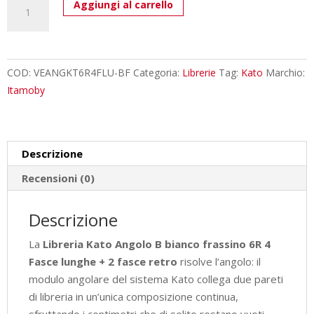
Libreria
Aggiungi al carrello
Kato
Angolo
B
bianco
COD:
VEANGKT6R4FLU-BF
Categoria:
Librerie
Tag:
Kato
Marchio:
frassino
Itamoby
6R
4
Fasce
Descrizione
lunghe
+
Recensioni (0)
2
fasce
Descrizione
retro
La
Libreria Kato Angolo B bianco frassino 6R 4
L.60,3
Fasce lunghe + 2 fasce retro
risolve l’angolo: il
P.60,3
modulo angolare del sistema Kato collega due pareti
H.205
di libreria in un’unica composizione continua,
cm
sfruttando i centimetri che di solito restano vuoti.