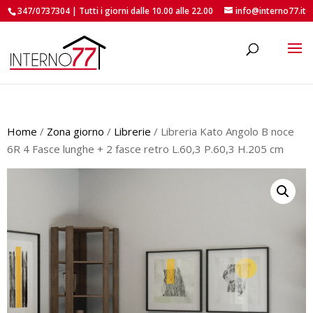
347/0737304 | Tutti i giorni dalle 10.00 alle 22.00
info@interno77.it
roducts
earch
Home
/
Zona giorno
/
Librerie
/ Libreria Kato Angolo B noce
6R 4 Fasce lunghe + 2 fasce retro L.60,3 P.60,3 H.205 cm