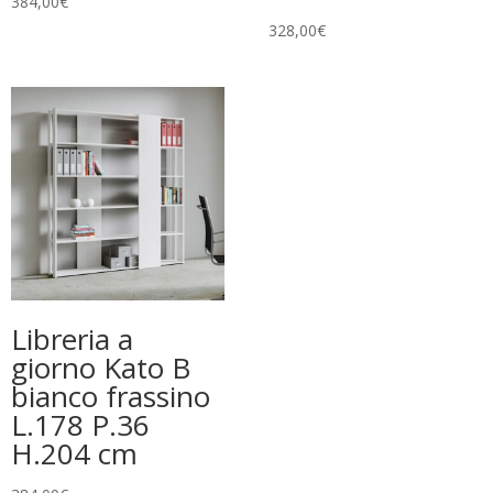
384,00
€
328,00
€
Libreria a
giorno Kato B
bianco frassino
L.178 P.36
H.204 cm