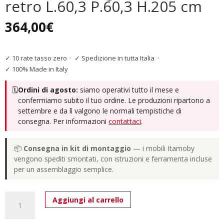
retro L.60,3 P.60,3 H.205 cm
364,00
€
✓ 10 rate tasso zero
·
✓ Spedizione in tutta Italia
·
✓ 100% Made in Italy
🗓️
Ordini di agosto:
siamo operativi tutto il mese e
confermiamo subito il tuo ordine. Le produzioni ripartono a
settembre e da lì valgono le normali tempistiche di
consegna. Per informazioni
contattaci
.
📦
Consegna in kit di montaggio
— i mobili Itamoby
vengono spediti smontati, con istruzioni e ferramenta incluse
per un assemblaggio semplice.
Libreria
Aggiungi al carrello
Kato
Angolo