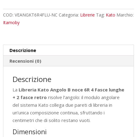
B
noce
COD:
VEANGKT6R4FLU-NC
Categoria:
Librerie
Tag:
Kato
Marchio:
6R
Itamoby
4
Fasce
lunghe
Descrizione
+
2
Recensioni (0)
fasce
retro
Descrizione
L.60,3
La
Libreria Kato Angolo B noce 6R 4 Fasce lunghe
P.60,3
+ 2 fasce retro
risolve l’angolo: il modulo angolare
H.205
del sistema Kato collega due pareti di libreria in
cm
un’unica composizione continua, sfruttando i
quantità
centimetri che di solito restano vuoti.
Dimensioni