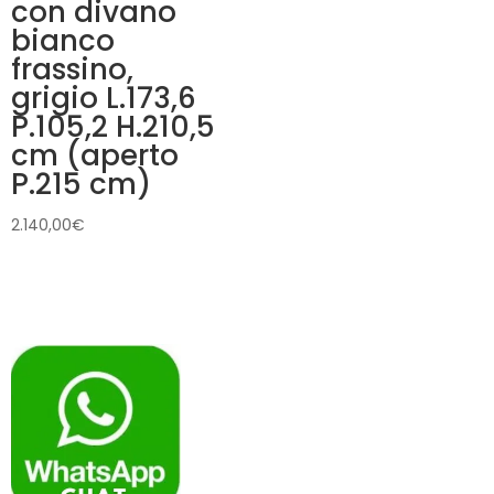
con divano
bianco
frassino,
grigio L.173,6
P.105,2 H.210,5
cm (aperto
P.215 cm)
2.140,00
€