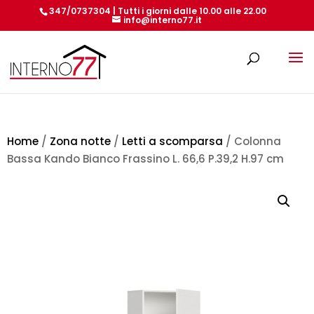
347/0737304 | Tutti i giorni dalle 10.00 alle 22.00
info@interno77.it
Products
search
Home
/
Zona notte
/
Letti a scomparsa
/ Colonna
Bassa Kando Bianco Frassino L. 66,6 P.39,2 H.97 cm