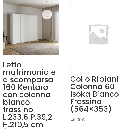
Letto
matrimoniale
Collo Ripiani
a scomparsa
Colonna 60
160 Kentaro
Isoka Bianco
con colonna
Frassino
bianco
(564×353)
frassino
L.233,6 P.39,2
46,00
€
H.210,5 cm