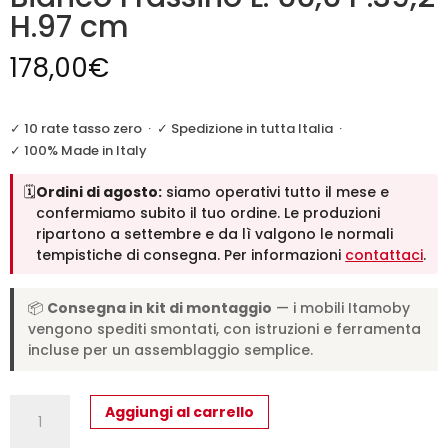
H.97 cm
178,00
€
✓ 10 rate tasso zero
·
✓ Spedizione in tutta Italia
·
✓ 100% Made in Italy
🗓️
Ordini di agosto:
siamo operativi tutto il mese e
confermiamo subito il tuo ordine. Le produzioni
ripartono a settembre e da lì valgono le normali
tempistiche di consegna. Per informazioni
contattaci
.
📦
Consegna in kit di montaggio
— i mobili Itamoby
vengono spediti smontati, con istruzioni e ferramenta
incluse per un assemblaggio semplice.
Colonna
Aggiungi al carrello
Bassa