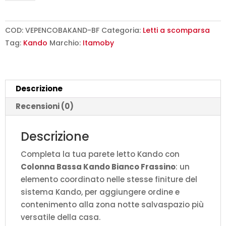
Kando
Bianco
Frassino
COD:
VEPENCOBAKAND-BF
Categoria:
Letti a scomparsa
L.
Tag:
Kando
Marchio:
Itamoby
66,6
P.39,2
H.97
Descrizione
cm
quantità
Recensioni (0)
Descrizione
Completa la tua parete letto Kando con
Colonna Bassa Kando Bianco Frassino
: un
elemento coordinato nelle stesse finiture del
sistema Kando, per aggiungere ordine e
contenimento alla zona notte salvaspazio più
versatile della casa.