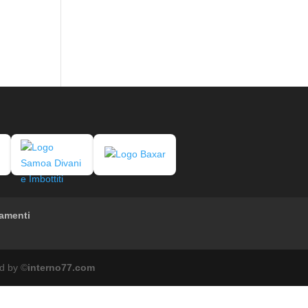
amenti
d by ©
interno77.com