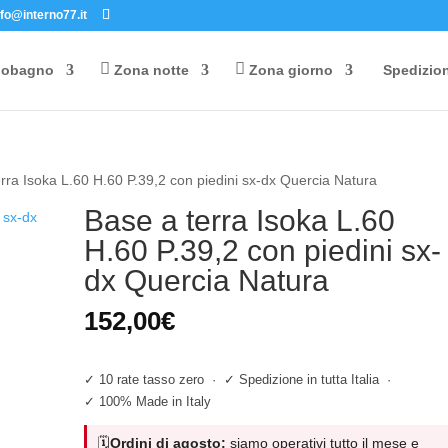
nfo@interno77.it
Products
search
dobagno
Zona notte
Zona giorno
Spedizio
rra Isoka L.60 H.60 P.39,2 con piedini sx-dx Quercia Natura
Base a terra Isoka L.60
H.60 P.39,2 con piedini sx-
dx Quercia Natura
152,00
€
✓ 10 rate tasso zero
·
✓ Spedizione in tutta Italia
·
✓ 100% Made in Italy
🗓️
Ordini di agosto:
siamo operativi tutto il mese e