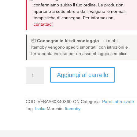
confermiamo subito il tuo ordine. Le produzioni
ripartono a settembre e da lì valgono le normali
tempistiche di consegna. Per informazioni
contattaci
.
📦
Consegna in kit di montaggio
— i mobili
Itamoby vengono spediti smontati, con istruzioni e
ferramenta incluse per un assemblaggio semplice.
Base
Aggiungi al carrello
a
terra
Isoka
L.60
COD:
VEBAS60X40X60-QN
Categoria:
Pareti attrezzate
H.60
Tag:
Isoka
Marchio:
Itamoby
P.39,2
con
piedini
sx-