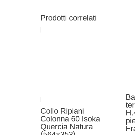
Prodotti correlati
Ba
te
Collo Ripiani
H.
Colonna 60 Isoka
pi
Quercia Natura
Fr
(564×353)