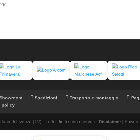
00
€
Showroom
Spedizioni
Trasporto e montaggio
Pag
 policy
di Livenza (TV) - Tutti i diritti sono riservati -
Disclaimer
| Powere