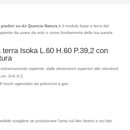
dx
Quercia
Natura
quantità
n piedini sx-dx Quercia Natura
è il modulo base a terra del
capiente da usare da solo o come fondamenta della tua parete
 terra Isoka L.60 H.60 P.39,2 con
tura
 estremamente capiente, dalle dimensioni superiori allo standard.
a cm. 6×6 H.2.
ft touch agevolato da pistoncini a gas.
bile scegliere se posizionare l’anta sul lato destro o sul lato