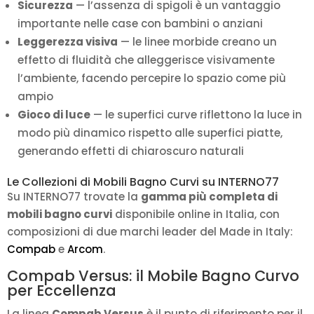
Sicurezza
— l’assenza di spigoli è un vantaggio
importante nelle case con bambini o anziani
Leggerezza visiva
— le linee morbide creano un
effetto di fluidità che alleggerisce visivamente
l’ambiente, facendo percepire lo spazio come più
ampio
Gioco di luce
— le superfici curve riflettono la luce in
modo più dinamico rispetto alle superfici piatte,
generando effetti di chiaroscuro naturali
Le Collezioni di Mobili Bagno Curvi su INTERNO77
Su INTERNO77 trovate la
gamma più completa di
mobili bagno curvi
disponibile online in Italia, con
composizioni di due marchi leader del Made in Italy:
Compab
e
Arcom
.
Compab Versus: il Mobile Bagno Curvo
per Eccellenza
La linea
Compab Versus
è il punto di riferimento per il