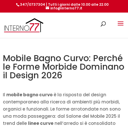
347/0737304 | Tutti i giorni dalle 10.00 alle 22.00
info@interno77.it
Products
search
Mobile Bagno Curvo: Perché
le Forme Morbide Dominano
il Design 2026
Il
mobile bagno curvo
è la risposta del design
contemporaneo alla ricerca di ambienti più morbidi,
organici e funzionali. Le forme arrotondate non sono
una moda passeggera: dal Salone del Mobile 2025 il
trend delle
linee curve
nell’arredo si è consolidato