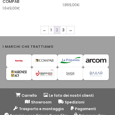
COMPAB
1.869,00
€
1.649,00
€
←
1
2
3
→
I MARCHI CHE TRATTIAMO
Carrello
Le foto dei nostri clienti
Showroom
Spedizioni
Trasporto e montaggio
Pagamenti