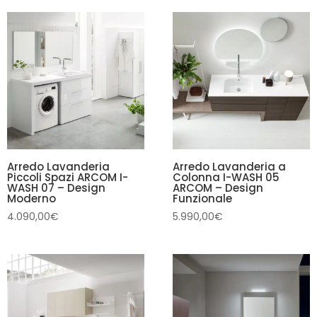
era:
è:
1.290,00€.
1.190,00€.
Arredo Lavanderia
Arredo Lavanderia a
Piccoli Spazi ARCOM I-
Colonna I-WASH 05
WASH 07 – Design
ARCOM – Design
Moderno
Funzionale
4.090,00
€
5.990,00
€