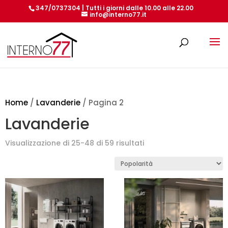
347/0737304 | Tutti i giorni dalle 10.00 alle 22.00
info@interno77.it
Products
search
Home
/
Lavanderie
/ Pagina 2
Lavanderie
Popolarità
Visualizzazione di 25-48 di 59 risultati