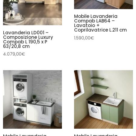
Mobile Lavanderia
Compab LAB64 –
Lavatoio +
Coprilavatrice L.211 cm
Lavanderia LD001 –
Composizione Luxury
1.590,00
€
Compab L 190,5 x P
63/20,8 cm
4.079,00
€