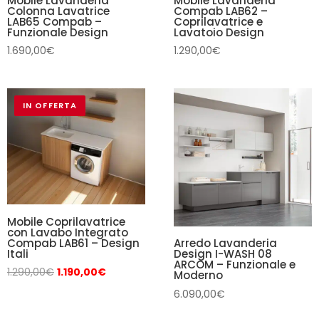
Mobile Lavanderia
Mobile Lavanderia
Colonna Lavatrice
Compab LAB62 –
LAB65 Compab –
Coprilavatrice e
Funzionale Design
Lavatoio Design
1.690,00
€
1.290,00
€
IN OFFERTA
Mobile Coprilavatrice
con Lavabo Integrato
Compab LAB61 – Design
Arredo Lavanderia
Itali
Design I-WASH 08
ARCOM – Funzionale e
Il
Il
1.290,00
€
1.190,00
€
Moderno
prezzo
prezzo
6.090,00
€
originale
attuale