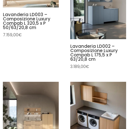
Lavanderia LD003 –
Composizione Luxury
Compab L 320,5 x P
50/63/20,8 cm
7.159,00
€
Lavanderia LD002 –
Composizione Luxury
Compab L 175,5 x P
63/20,8 cm
3.189,00
€