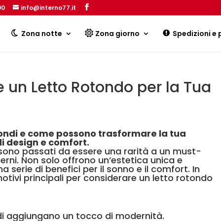
00
info@interno77.it
Products
search
Zona notte
Zona giorno
Spedizioni e
e un Letto Rotondo per la Tua
rotondi e come possono trasformare la tua
di design e comfort.
di sono passati da essere una rarità a un must-
terni. Non solo offrono un’estetica unica e
erie di benefici per il sonno e il comfort. In
otivi principali per considerare un letto rotondo
ndi aggiungano un tocco di modernità.