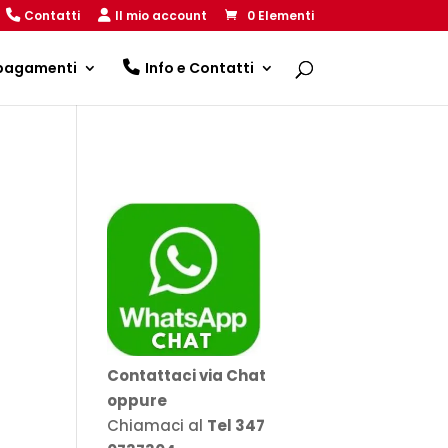
Contatti
Il mio account
0 Elementi
 pagamenti
Info e Contatti
Contattaci via Chat
oppure
Chiamaci al
Tel 347