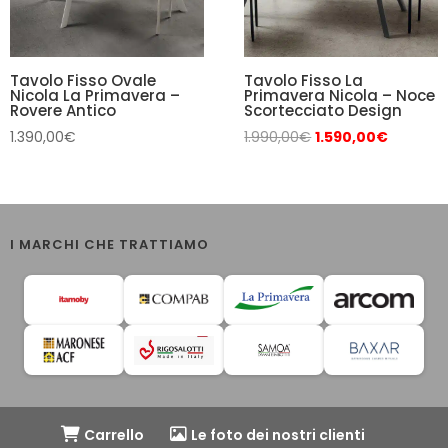
Tavolo Fisso Ovale
Tavolo Fisso La
Nicola La Primavera –
Primavera Nicola – Noce
Rovere Antico
Scortecciato Design
Il
Il
1.390,00
€
1.990,00
€
1.590,00
€
prezzo
prezzo
originale
attuale
era:
è:
1.990,00€.
1.590,00
I MARCHI CHE TRATTIAMO
Carrello
Le foto dei nostri clienti