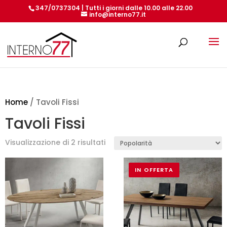
347/0737304 | Tutti i giorni dalle 10.00 alle 22.00
info@interno77.it
Products
search
Home
/ Tavoli Fissi
Tavoli Fissi
Popolarità
Visualizzazione di 2 risultati
IN OFFERTA