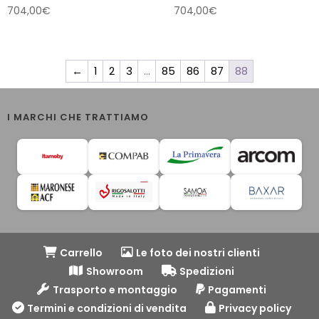
704,00
€
704,00
€
←
1
2
3
…
85
86
87
88
I MARCHI CHE TRATTIAMO
Carrello
Le foto dei nostri clienti
Showroom
Spedizioni
Trasporto e montaggio
Pagamenti
Termini e condizioni di vendita
Privacy policy