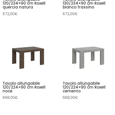
130/234×90 cm Roxell
130/234×90 cm Roxell
quercia natura
bianco frassino
672,00
€
672,00
€
Tavolo allungabile
Tavolo allungabile
120/224×90 cm Roxell
120/224×90 cm Roxell
noce
cemento
668,00
€
668,00
€