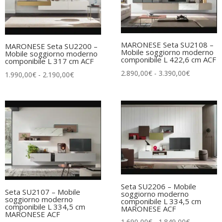
MARONESE Seta SU2108 –
MARONESE Seta SU2200 –
Mobile soggiorno moderno
Mobile soggiorno moderno
componibile L 422,6 cm ACF
componibile L 317 cm ACF
Fascia
2.890,00
€
-
3.390,00
€
Fascia
1.990,00
€
-
2.190,00
€
di
di
prezzo:
prezzo:
da
da
2.890,00€
1.990,00€
a
a
3.390,00€
2.190,00€
Seta SU2206 – Mobile
Seta SU2107 – Mobile
soggiorno moderno
soggiorno moderno
componibile L 334,5 cm
componibile L 334,5 cm
MARONESE ACF
MARONESE ACF
Fascia
1.690,00
€
-
1.849,00
€