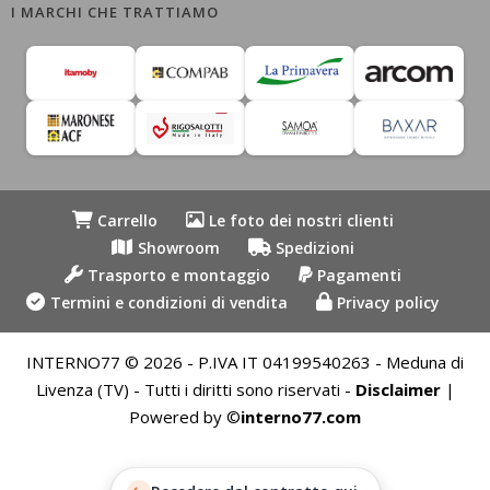
I MARCHI CHE TRATTIAMO
a
a
2.690,00€
2.790,00€
Carrello
Le foto dei nostri clienti
Showroom
Spedizioni
Trasporto e montaggio
Pagamenti
Termini e condizioni di vendita
Privacy policy
INTERNO77 © 2026 - P.IVA IT 04199540263 - Meduna di
Livenza (TV) - Tutti i diritti sono riservati -
Disclaimer
|
Powered by ©
interno77.com