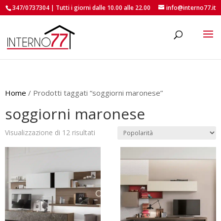
347/0737304 | Tutti i giorni dalle 10.00 alle 22.00
info@interno77.it
roducts
earch
Home
/ Prodotti taggati “soggiorni maronese”
soggiorni maronese
Popolarità
Visualizzazione di 12 risultati