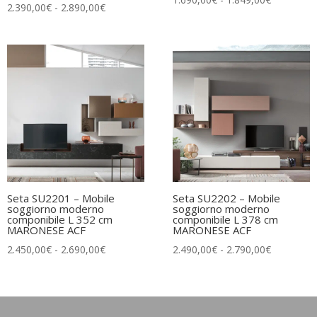
Fascia
2.390,00
€
-
2.890,00
€
di
di
prezzo:
prezzo:
da
da
1.690,00€
2.390,00€
a
a
1.849,00€
2.890,00€
Seta SU2201 – Mobile
Seta SU2202 – Mobile
soggiorno moderno
soggiorno moderno
componibile L 352 cm
componibile L 378 cm
MARONESE ACF
MARONESE ACF
Fascia
Fascia
2.450,00
€
-
2.690,00
€
2.490,00
€
-
2.790,00
€
di
di
prezzo:
prezzo:
da
da
2.450,00€
2.490,00€