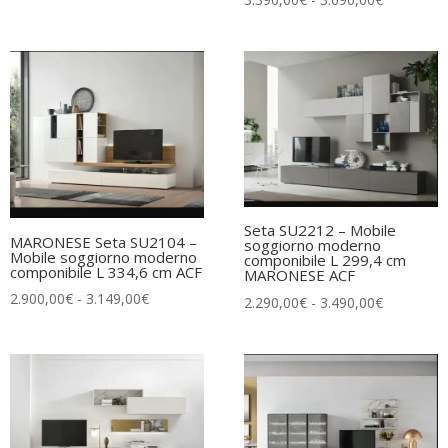
di
di
prezzo:
prezzo:
da
da
2.490,00€
3.390,00€
a
a
2.849,00€
3.690,00€
Seta SU2212 – Mobile
MARONESE Seta SU2104 –
soggiorno moderno
Mobile soggiorno moderno
componibile L 299,4 cm
componibile L 334,6 cm ACF
MARONESE ACF
Fascia
2.900,00
€
-
3.149,00
€
Fascia
2.290,00
€
-
3.490,00
€
di
di
prezzo:
prezzo:
da
da
2.900,00€
2.290,00€
a
a
3.149,00€
3.490,00€