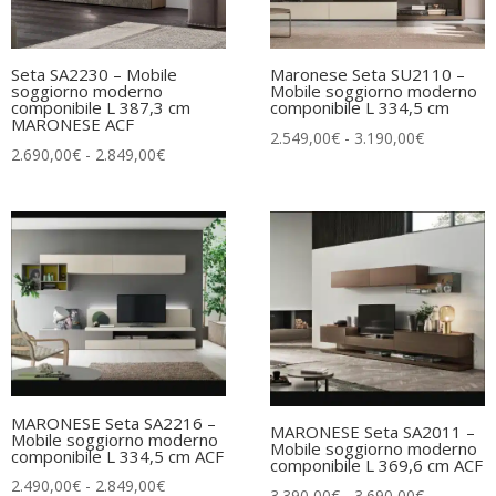
Seta SA2230 – Mobile
Maronese Seta SU2110 –
soggiorno moderno
Mobile soggiorno moderno
componibile L 387,3 cm
componibile L 334,5 cm
MARONESE ACF
Fascia
2.549,00
€
-
3.190,00
€
Fascia
2.690,00
€
-
2.849,00
€
di
di
prezzo:
prezzo:
da
da
2.549,00€
2.690,00€
a
a
3.190,00€
2.849,00€
MARONESE Seta SA2216 –
MARONESE Seta SA2011 –
Mobile soggiorno moderno
Mobile soggiorno moderno
componibile L 334,5 cm ACF
componibile L 369,6 cm ACF
Fascia
2.490,00
€
-
2.849,00
€
Fascia
3.390,00
€
-
3.690,00
€