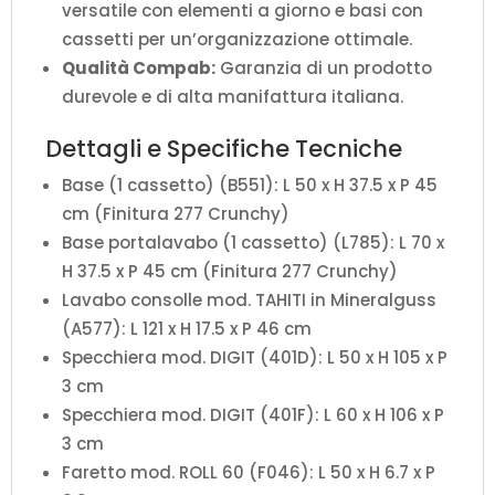
versatile con elementi a giorno e basi con
cassetti per un’organizzazione ottimale.
Qualità Compab:
Garanzia di un prodotto
durevole e di alta manifattura italiana.
Dettagli e Specifiche Tecniche
Base (1 cassetto) (B551): L 50 x H 37.5 x P 45
cm (Finitura 277 Crunchy)
Base portalavabo (1 cassetto) (L785): L 70 x
H 37.5 x P 45 cm (Finitura 277 Crunchy)
Lavabo consolle mod. TAHITI in Mineralguss
(A577): L 121 x H 17.5 x P 46 cm
Specchiera mod. DIGIT (401D): L 50 x H 105 x P
3 cm
Specchiera mod. DIGIT (401F): L 60 x H 106 x P
3 cm
Faretto mod. ROLL 60 (F046): L 50 x H 6.7 x P