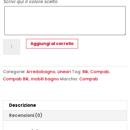
Scrivi qui il colore scelto
Mobile
Aggiungi al carrello
Bagno
Compab
BK02
-
Categorie:
Arredobagno
,
Lineari
Tag:
Bik
,
Compab
,
Design
Compab Bik
,
mobili bagno
Marchio:
Compab
Moderno
Sospeso
quantità
Descrizione
Recensioni (0)