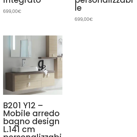
integrato
personalizzabi
le
699,00
€
699,00
€
B201 Y12 –
Mobile arredo
bagno design
L.141 cm