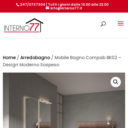
347/0737304 | Tutti i giorni dalle 10.00 alle 22.00
info@interno77.it
Products
search
Home
/
Arredobagno
/ Mobile Bagno Compab BK02 –
Design Moderno Sospeso