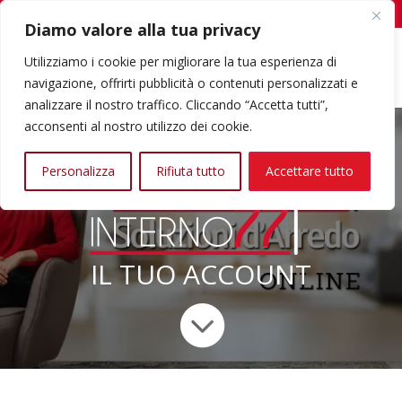
347/0737304 | Tutti i giorni dalle 10.00 alle 22.00
info@interno77.it
Diamo valore alla tua privacy
roducts
earch
Utilizziamo i cookie per migliorare la tua esperienza di
navigazione, offrirti pubblicità o contenuti personalizzati e
analizzare il nostro traffico. Cliccando “Accetta tutti”,
acconsenti al nostro utilizzo dei cookie.
Personalizza
Rifiuta tutto
Accettare tutto
IL TUO ACCOUNT
