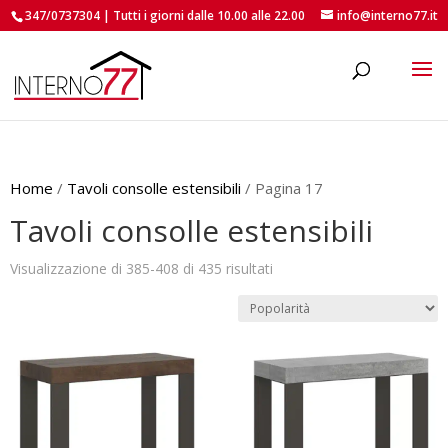
347/0737304 | Tutti i giorni dalle 10.00 alle 22.00
info@interno77.it
roducts
earch
Home
/
Tavoli consolle estensibili
/ Pagina 17
Tavoli consolle estensibili
Popolarità
Visualizzazione di 385-408 di 435 risultati