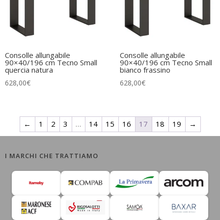
Consolle allungabile
Consolle allungabile
90×40/196 cm Tecno Small
90×40/196 cm Tecno Small
quercia natura
bianco frassino
628,00
€
628,00
€
←
1
2
3
…
14
15
16
17
18
19
→
I MARCHI CHE TRATTIAMO