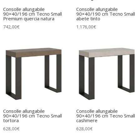
Consolle allungabile
Consolle allungabile
90×40/196 cm Tecno Small
90×40/190 cm Tecno Small
Premium quercia natura
abete tinto
742,00
€
1.176,00
€
Consolle allungabile
Consolle allungabile
90×40/196 cm Tecno Small
90×40/196 cm Tecno Small
tortora
cashmere
628,00
€
628,00
€