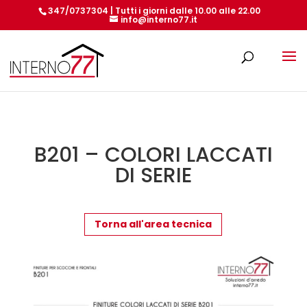
347/0737304 | Tutti i giorni dalle 10.00 alle 22.00
info@interno77.it
Products
search
B201 – COLORI LACCATI
DI SERIE
Torna all'area tecnica